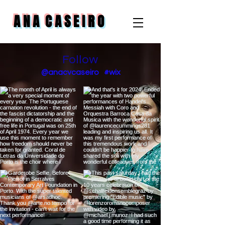
A N A C A S E I R O
Follow
@anacvcaseiro
#wix