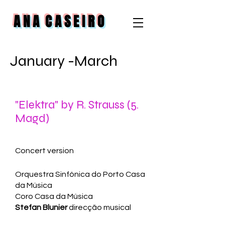
A N A C A S E I R O
January -March
"Elektra" by R. Strauss (5.
Magd)
Concert version
Orquestra Sinfónica do Porto Casa
da Música
Coro Casa da Música
Stefan Blunier
direcção musical