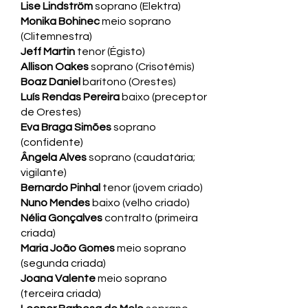
Lise Lindström
soprano (Elektra)
Monika Bohinec
meio soprano
(Clitemnestra)
Jeff Martin
tenor (Égisto)
Allison Oakes
soprano (Crisotémis)
Boaz Daniel
barítono (Orestes)
Luís Rendas Pereira
baixo (preceptor
de Orestes)
Eva Braga Simões
soprano
(confidente)
Ângela Alves
soprano (caudatária;
vigilante)
Bernardo Pinhal
tenor (jovem criado)
Nuno Mendes
baixo (velho criado)
Nélia Gonçalves
contralto (primeira
criada)
Maria João Gomes
meio soprano
(segunda criada)
Joana Valente
meio soprano
(terceira criada)