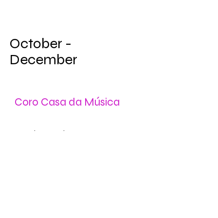
October -
December
Coro Casa da Música
Arranjos Corais
Leo Warinsky (conductor)
Casa da Música
8th October, 18:00