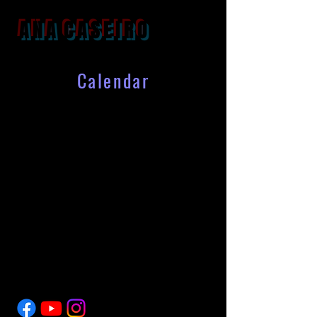
A N A C A S E I R O
Calendar
© Ana Caseiro 2026